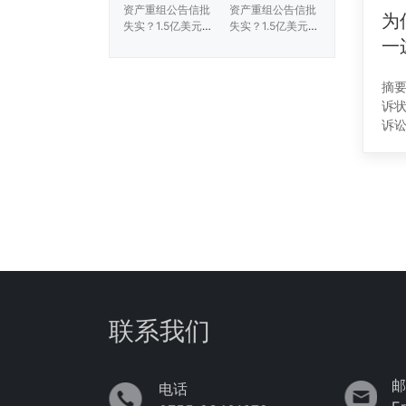
资产重组公告信批
资产重组公告信批
为
失实？1.5亿美元诉
失实？1.5亿美元诉
一
讼从何而来？
讼从何而来？
摘
诉
诉
差
归
称
联系我们
邮
电话