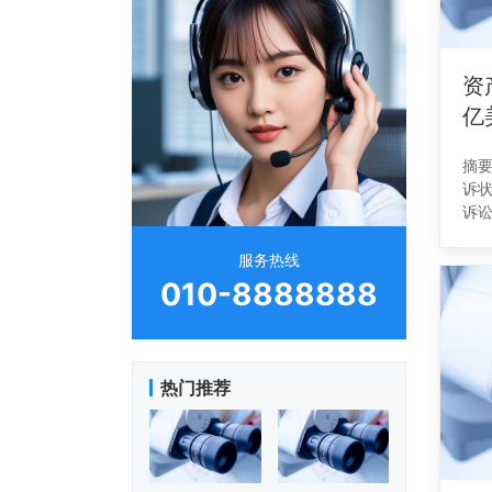
资
亿
摘
诉
诉
差
归
服务热线
称
010-8888888
热门推荐